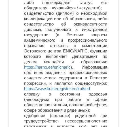
либо подтверждают статус его
обладателя – «учащийся» / «студент»);
свидетельство (диплом) о необходимой
квалификации или об образовании, либо
свидетельство об эквивалентности
диплома, полученного в иностранном
государстве (в Эстонии вопросы
академического и профессионального
признания отнесены к компетенции
Эстонского центра ENIC/NARIC, функции
которого выполняет Департамент по
делам молодёжи и образования:
https://harno.ee/enicnaric
). Информация
обо всех выданных профессиональных
свидетельствах содержится в Регистре
профессий, и является общедоступной:
https://www.kutseregister.ee/kutsed
справку о состоянии здоровья
(необходима при работе в сфере
общественно питания, социальной сфере,
сфере образования и ряде иных);
одобрение (согласие) родителей при
трудоустройстве несовершеннолетних
работников в возрасте 7-14 лет (на